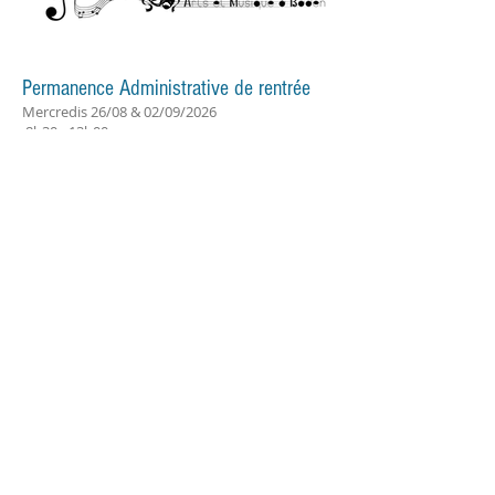
Permanence Administrative de rentrée
Mercredis 26/08 & 02/09/2026
8h30 - 13h00
Coordonnées
10, allée du Seniz
56870 BADEN
bureau@amb56.fr
© 2025 par AMB.